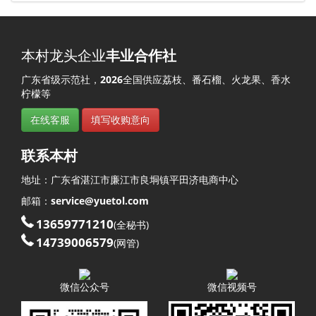
本村龙头企业
丰业合作社
广东省级示范社，
2026
全国供应荔枝、番石榴、火龙果、香水
柠檬等
在线客服
填写收购意向
联系本村
地址：
广东省
湛江市
廉江市
良垌镇
平田济
电商中心
邮箱：
service@yuetol.com
13659771210
(全秘书)
14739006579
(网管)
微信公众号
微信视频号