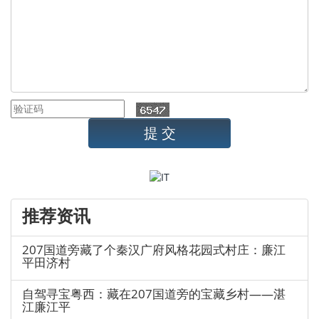
推荐资讯
207国道旁藏了个秦汉广府风格花园式村庄：廉江
平田济村
自驾寻宝粤西：藏在207国道旁的宝藏乡村——湛
江廉江平