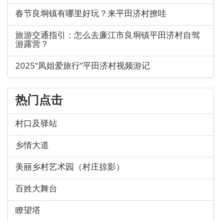
春节良垌镇有哪里好玩？来平田济村撩哇
旅游交通指引：怎么去廉江市良垌镇平田济村自驾
游露营？
2025“凤姐爱旅行”平田济村视频游记
热门点击
村口及驿站
乡情大道
美丽乡村艺术园（村庄掠影）
百姓大舞台
瞭望塔