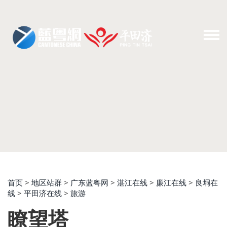
首页
>
地区站群
>
广东蓝粤网
>
湛江在线
>
廉江在线
>
良垌在
线
>
平田济在线
>
旅游
瞭望塔