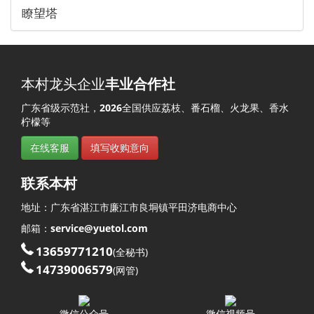
瞭望塔
本村龙头企业
丰业合作社
广东省级示范社，
2026
全国供应荔枝、番石榴、火龙果、香水
柠檬等
在线客服
填写收购意向
联系本村
地址：
广东省
湛江市
廉江市
良垌镇
平田济
电商中心
邮箱：
service@yuetol.com
13659771210
(全秘书)
14739006579
(网管)
微信公众号
微信视频号