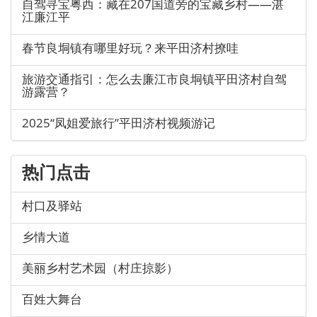
自驾寻宝粤西：藏在207国道旁的宝藏乡村——湛
江廉江平
春节良垌镇有哪里好玩？来平田济村撩哇
旅游交通指引：怎么去廉江市良垌镇平田济村自驾
游露营？
2025“凤姐爱旅行”平田济村视频游记
热门点击
村口及驿站
乡情大道
美丽乡村艺术园（村庄掠影）
百姓大舞台