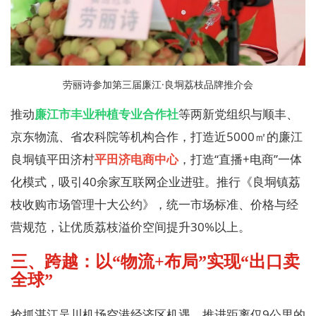
劳丽诗参加第三届廉江·良垌荔枝品牌推介会
推动
廉江市丰业种植专业合作社
等两新党组织与顺丰、
京东物流、省农科院等机构合作，打造近5000㎡的廉江
良垌镇平田济村
平田济电商中心
，打造“直播+电商”一体
化模式，吸引40余家互联网企业进驻。推行《良垌镇荔
枝收购市场管理十大公约》，统一市场标准、价格与经
营规范，让优质荔枝溢价空间提升30%以上。
三、跨越：以“物流+布局”实现“出口卖
全球”
抢抓湛江吴川机场空港经济区机遇，推进距离仅9公里的