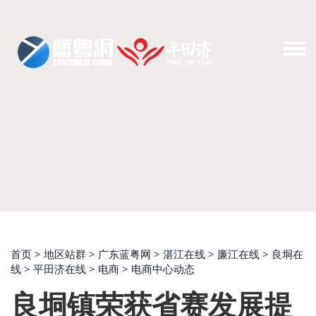
首页
>
地区站群
>
广东蓝粤网
>
湛江在线
>
廉江在线
>
良垌在
线
>
平田济在线
>
电商
>
电商中心动态
良垌镇荣获省赛发展提