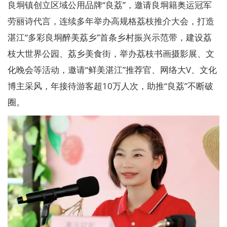
良垌镇创立区域公用品牌“良荔”，邀请良垌籍奥运冠军
劳丽诗代言，连续多年举办高规格荔枝推介大会，打造
湛江“多彩良垌醉美荔乡”首条乡村振兴示范带，建设荔
枝大世界公园、荔乡美食街，举办荔枝书画摄影展、文
化晚会等活动，邀请“鲜美湛江”推荐官、网络大V、文化
博主采风，年接待游客超10万人次，助推“良荔”不断破
圈。