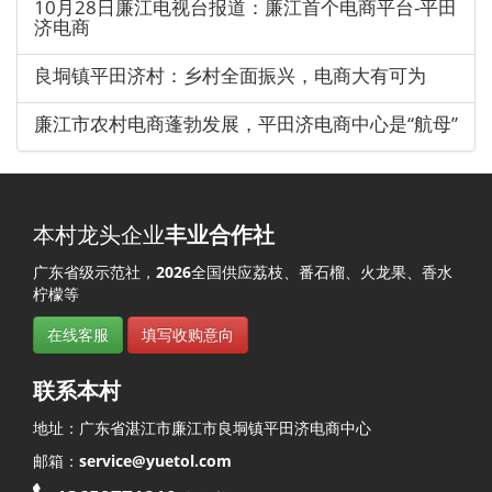
10月28日廉江电视台报道：廉江首个电商平台-平田
济电商
良垌镇平田济村：乡村全面振兴，电商大有可为
廉江市农村电商蓬勃发展，平田济电商中心是“航母”
本村龙头企业
丰业合作社
广东省级示范社，
2026
全国供应荔枝、番石榴、火龙果、香水
柠檬等
在线客服
填写收购意向
联系本村
地址：
广东省
湛江市
廉江市
良垌镇
平田济
电商中心
邮箱：
service@yuetol.com