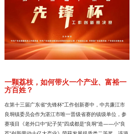
一颗荔枝，如何带火一个产业、富裕一
方百姓？
在第十三届广东省“先锋杯”工作创新赛中，中共廉江市
良垌镇委员会作为湛江市唯一晋级省赛的镇级单位，参
赛项目《老外口中“妃子笑”四成都是“良垌”造——小“良
荔”创新带动十亿大产业》荣获发展提质类二等奖。该项