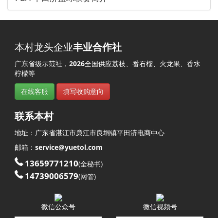
本村龙头企业
丰业合作社
广东省级示范社，
2026
全国供应荔枝、番石榴、火龙果、香水
柠檬等
在线客服
填写收购意向
联系本村
地址：
广东省
湛江市
廉江市
良垌镇
平田济
电商中心
邮箱：
service@yuetol.com
13659771210
(全秘书)
14739006579
(网管)
微信公众号
微信视频号