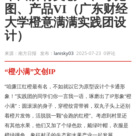
图、产品VI（广东财经
大学橙意满满实践团设
计）
来源：南方日报 发布：
lanisky03
2025-07-23 0评论
“橙小满”文创IP
“咱廉江红橙最有名，不如就以它为原型设计个卡通形
象！”实践团的同学们你一言我一语，琢磨出了IP形象“橙
小满”：圆滚滚的身子，穿橙纹背带裤，双丸子头上还别
着橙片发饰，活脱脱一颗“会跑的红橙”。考虑到村里还
有其他水果，他们又加了个绿色款，戴绿叶帽，衣服是
橙绿撞色，象征村子的生态和水果产业一起发展。