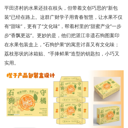
平田济村的水果还挂在枝头，但带着文创巧思的“新包
装”已经在路上。这群广财学子用青春智慧，让水果不仅
有“甜味”，更有了“文化味”，帮着村里的“甜蜜产业”一步
步“香飘更远”。更妙的是，他们把湛江非遗石狗图案印
在水果包装盒上，“石狗护果”的寓意讨喜又有文化味；
荔枝形状的冰箱贴、“手捧鲜果”造型的钥匙扣，小巧又
实用。