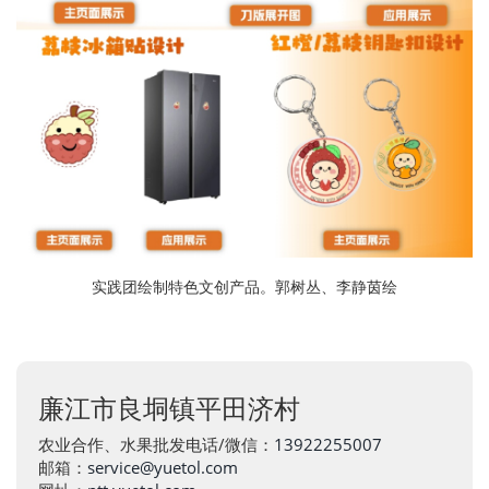
实践团绘制特色文创产品。郭树丛、李静茵绘
廉江市良垌镇平田济村
农业合作、水果批发电话/微信：
13922255007
邮箱：
service@yuetol.com