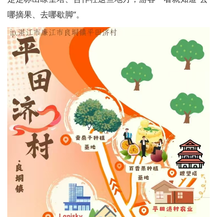
哪摘果、去哪歇脚”。