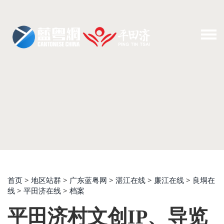
首页
>
地区站群
>
广东蓝粤网
>
湛江在线
>
廉江在线
>
良垌在
线
>
平田济在线
>
档案
平田济村文创IP、导览