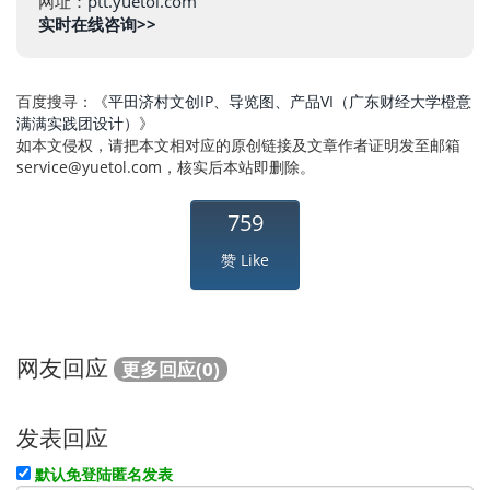
网址：
ptt.yuetol.com
实时在线咨询>>
百度搜寻：《
平田济村文创IP、导览图、产品VI（广东财经大学橙意
满满实践团设计）
》
如本文侵权，请把本文相对应的原创链接及文章作者证明发至邮箱
service@yuetol.com
，核实后本站即删除。
759
赞 Like
网友回应
更多回应(0)
发表回应
默认免登陆匿名发表