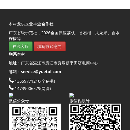
本村龙头企业
丰业合作社
广东省级示范社，
2026
全国供应荔枝、番石榴、火龙果、香水
柠檬等
在线客服
填写收购意向
联系本村
地址：
广东省
湛江市
廉江市
良垌镇
平田济
电商中心
邮箱：
service@yuetol.com
13659771210
(全秘书)
14739006579
(网管)
微信公众号
微信视频号