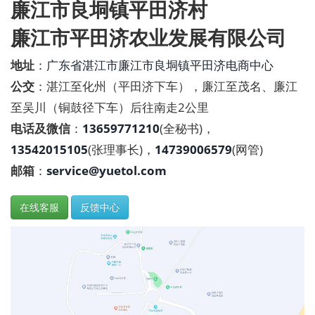
廉江市良垌镇平田济村
廉江市平田济农业发展有限公司
地址
：
广东省
湛江市
廉江市
良垌镇
平田济
电商中心
公交
：湛江至化州（平田济下车），廉江至茂名、廉江
至吴川（铜鼓径下车）后往南走2公里
电话及微信
：
13659771210
(全秘书)，
13542015105
(张理事长)，
14739006579
(网管)
邮箱
：
service@yuetol.com
在线客服
反馈中心